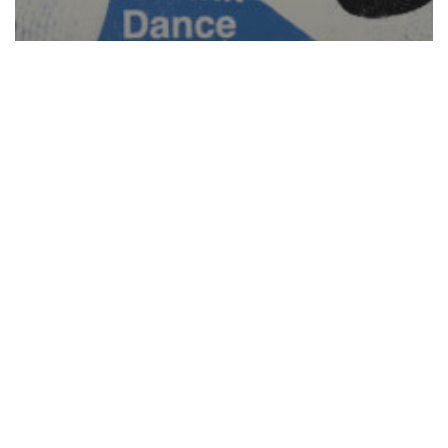
News
A l’Arrache Contest : ouverture de la
billetterie en ligne