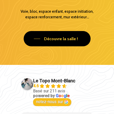
Voie, bloc, espace enfant, espace initiation,
espace renforcement, mur extérieur...
Découvre la salle !
Le Topo Mont-Blanc
4.6
Basé sur 211 avis
powered by
G
o
o
g
l
e
notez-nous sur