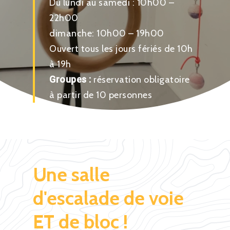
Du lundi au samedi : 10h00 –
22h00
dimanche: 10h00 – 19h00
Ouvert tous les jours fériés de 10h
à 19h
Groupes :
réservation obligatoire
à partir de 10 personnes
Une
salle
d'escalade
de
voie
ET
de
bloc
!