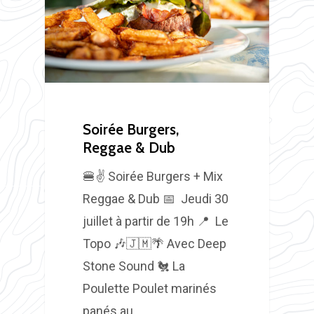
Soirée Burgers,
Reggae & Dub
🍔✌️ Soirée Burgers + Mix
Reggae & Dub 📅 Jeudi 30
juillet à partir de 19h 📍 Le
Topo 🎶🇯🇲🌴 Avec Deep
Stone Sound 🐔 La
Poulette Poulet marinés
panés au…