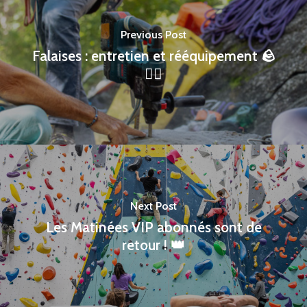
Previous Post
Falaises : entretien et rééquipement 🪨
👷‍♂️
Next Post
Les Matinées VIP abonnés sont de
retour ! 👑