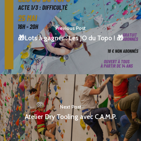
Previous Post
🎁Lots à gagner : Les JO du Topo ! 🎁
Next Post
Atelier Dry Tooling avec C.A.M.P.