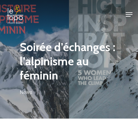
Skip
Men
to
main
content
Soirée d’échanges :
l’alpinisme au
féminin
News