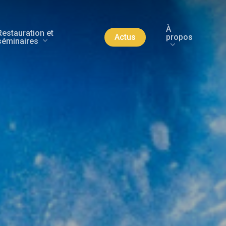
À
Restauration et
propos
Actus
séminaires