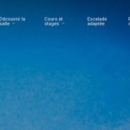
Découvrir la
Cours et
Escalade
salle
stages
adaptée