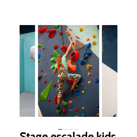
Stage
escalade
kids