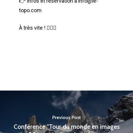
👉 Infos et réservation à info@le-
topo.com
À très vite ! 🤹🏻‍♀️
Previous Post
Conférence "Tour du monde en images